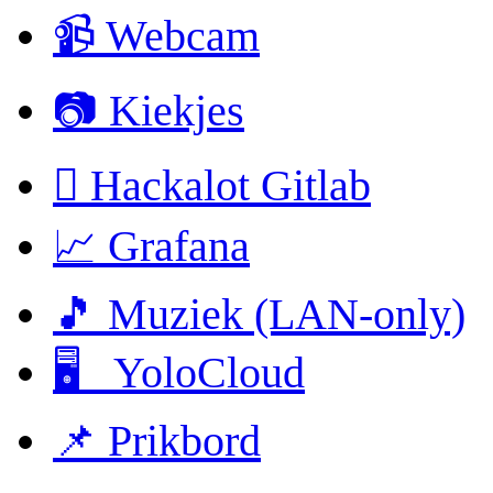
📹 Webcam
📷 Kiekjes
 Hackalot Gitlab
📈 Grafana
🎵 Muziek (LAN-only)
🖥 YoloCloud
📌 Prikbord