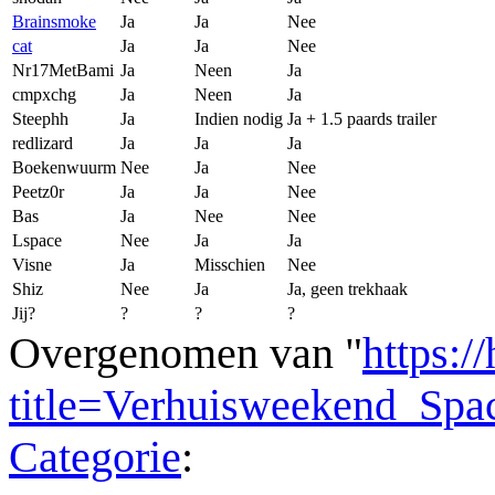
Brainsmoke
Ja
Ja
Nee
cat
Ja
Ja
Nee
Nr17MetBami
Ja
Neen
Ja
cmpxchg
Ja
Neen
Ja
Steephh
Ja
Indien nodig
Ja + 1.5 paards trailer
redlizard
Ja
Ja
Ja
Boekenwuurm
Nee
Ja
Nee
Peetz0r
Ja
Ja
Nee
Bas
Ja
Nee
Nee
Lspace
Nee
Ja
Ja
Visne
Ja
Misschien
Nee
Shiz
Nee
Ja
Ja, geen trekhaak
Jij?
?
?
?
Overgenomen van "
https:/
title=Verhuisweekend_Sp
Categorie
: