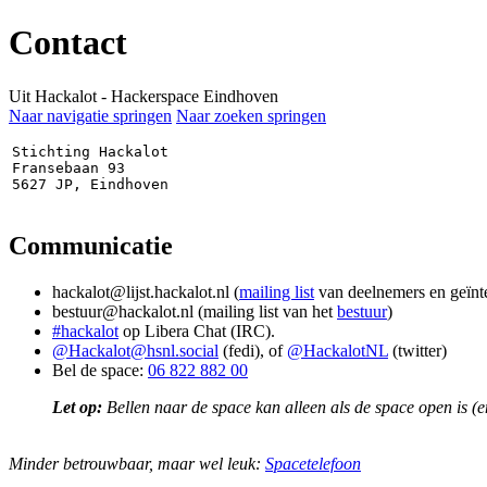
Contact
Uit Hackalot - Hackerspace Eindhoven
Naar navigatie springen
Naar zoeken springen
Stichting Hackalot

Fransebaan 93

Communicatie
hackalot@lijst.hackalot.nl (
mailing list
van deelnemers en geïnt
bestuur@hackalot.nl (mailing list van het
bestuur
)
#hackalot
op Libera Chat (IRC).
@Hackalot@hsnl.social
(fedi), of
@HackalotNL
(twitter)
Bel de space:
06 822 882 00
Let op:
Bellen naar de space kan alleen als de space open is (
Minder betrouwbaar, maar wel leuk:
Spacetelefoon