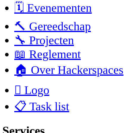
🗓️ Evenementen
🔨 Gereedschap
🔧 Projecten
📖 Reglement
🏠 Over Hackerspaces
 Logo
📋 Task list
Services