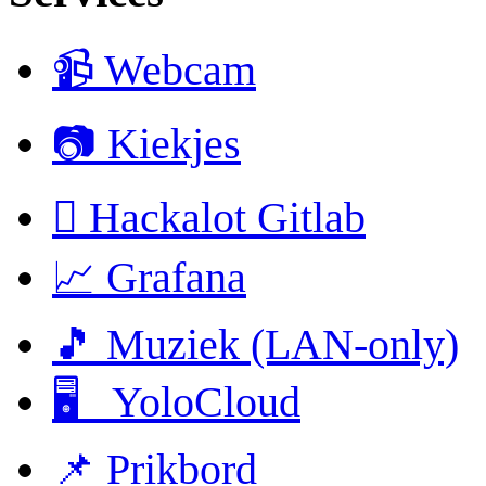
📹 Webcam
📷 Kiekjes
 Hackalot Gitlab
📈 Grafana
🎵 Muziek (LAN-only)
🖥 YoloCloud
📌 Prikbord