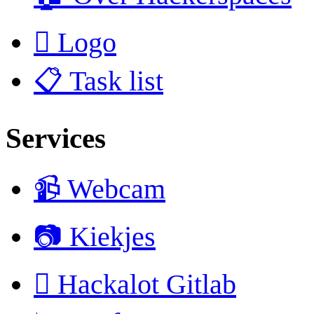
 Logo
📋 Task list
Services
📹 Webcam
📷 Kiekjes
 Hackalot Gitlab