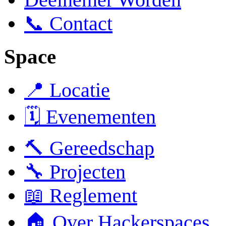
📞 Contact
Space
📍 Locatie
🗓️ Evenementen
🔨 Gereedschap
🔧 Projecten
📖 Reglement
🏠 Over Hackerspaces