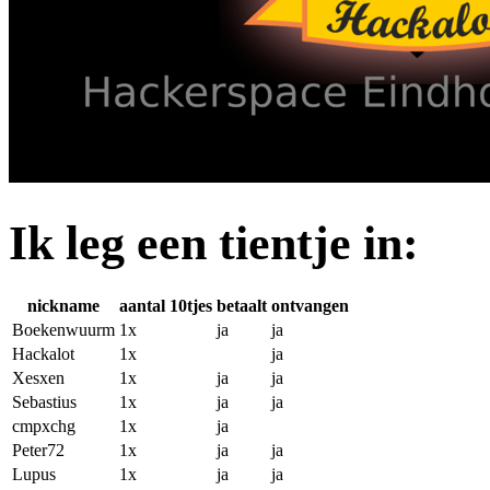
Ik leg een tientje in:
nickname
aantal 10tjes
betaalt
ontvangen
Boekenwuurm
1x
ja
ja
Hackalot
1x
ja
Xesxen
1x
ja
ja
Sebastius
1x
ja
ja
cmpxchg
1x
ja
Peter72
1x
ja
ja
Lupus
1x
ja
ja