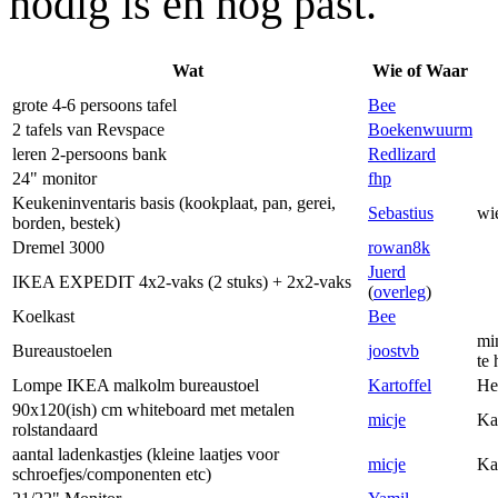
nodig is en nog past.
Wat
Wie of Waar
grote 4-6 persoons tafel
Bee
2 tafels van Revspace
Boekenwuurm
leren 2-persoons bank
Redlizard
24" monitor
fhp
Keukeninventaris basis (kookplaat, pan, gerei,
Sebastius
wi
borden, bestek)
Dremel 3000
rowan8k
Juerd
IKEA EXPEDIT 4x2-vaks (2 stuks) + 2x2-vaks
(
overleg
)
Koelkast
Bee
mi
Bureaustoelen
joostvb
te 
Lompe IKEA malkolm bureaustoel
Kartoffel
He
90x120(ish) cm whiteboard met metalen
micje
Kan
rolstandaard
aantal ladenkastjes (kleine laatjes voor
micje
Kan
schroefjes/componenten etc)