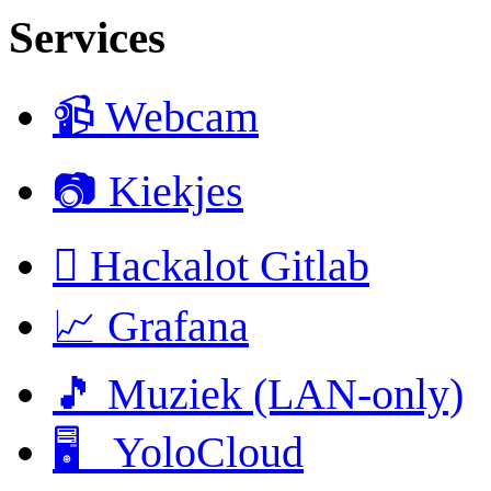
Services
📹 Webcam
📷 Kiekjes
 Hackalot Gitlab
📈 Grafana
🎵 Muziek (LAN-only)
🖥 YoloCloud