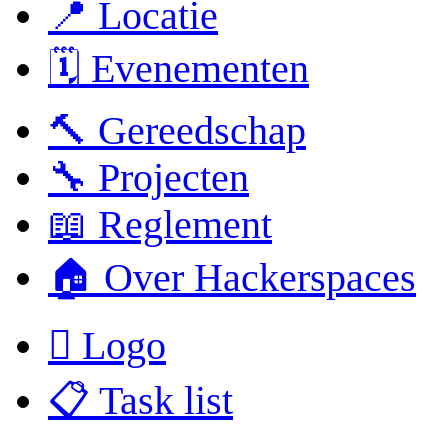
📍 Locatie
🗓️ Evenementen
🔨 Gereedschap
🔧 Projecten
📖 Reglement
🏠 Over Hackerspaces
 Logo
📋 Task list