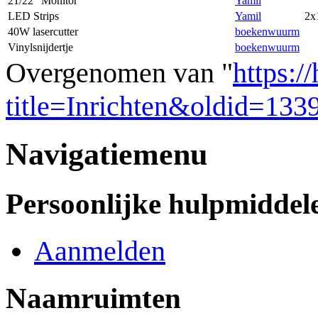
21/22" Monitor
Yamil
LED Strips
Yamil
2x
40W lasercutter
boekenwuurm
Vinylsnijdertje
boekenwuurm
Overgenomen van "
https:/
title=Inrichten&oldid=133
Navigatiemenu
Persoonlijke hulpmiddel
Aanmelden
Naamruimten