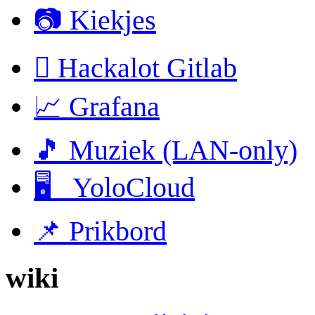
📷 Kiekjes
 Hackalot Gitlab
📈 Grafana
🎵 Muziek (LAN-only)
🖥 YoloCloud
📌 Prikbord
wiki