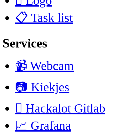
 Logo
📋 Task list
Services
📹 Webcam
📷 Kiekjes
 Hackalot Gitlab
📈 Grafana