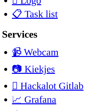
 Logo
📋 Task list
Services
📹 Webcam
📷 Kiekjes
 Hackalot Gitlab
📈 Grafana